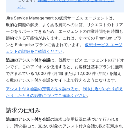
い。
Jira Service Management の
仮想サービス エージェント
は、一
般的な問題の解決、よくある質問への回答、リクエストのトリア
ージをサポートできるため、エージェントの作業時間を何時間も
節約できる可能性があります。これは、すべての Premium プラ
ンと Enterprise プランに含まれています。 
仮想サービス エージ
ェントの詳細をご確認ください
。 
追加のアシスト付き会話
は、
仮想サービス エージェント
のアドオ
ンです。このアドオンを使用すると、お客様は基本プランに無料
で含まれている 1,000 件 (月間) または 12,000 件 (年間) を超え
る数のアシスト付き会話をサイト上で行えるようになります。 
アシスト付き会話の定義方法を調べるか
、
制限に近づいたり超え
たりしたときの影響についてご確認ください
。 
請求の仕組み
追加のアシスト付き会話
の請求は使用状況に基づいて行われま
す。請求書には、支払い対象のアシスト付き会話の数が記載され