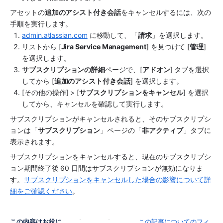
アセットの
追加のアシスト付き会話
をキャンセルするには、次の
手順を実行します。
admin.atlassian.com
 に移動して、「
請求
」を選択します。
リストから [
Jira Service Management
] を見つけて [
管理
] 
を選択します。
サブスクリプションの詳細
ページで、[
アドオン
] タブを選択
してから [
追加のアシスト付き会話
] を選択します。
[その他の操作] > [
サブスクリプションをキャンセル
] を選択
してから、キャンセルを確認して実行します。
サブスクリプションがキャンセルされると、そのサブスクリプシ
ョンは「
サブスクリプション
」ページの「
非アクティブ
」タブに
表示されます。
サブスクリプションをキャンセルすると、現在のサブスクリプシ
ョン期間終了後 60 日間はサブスクリプションが無効になりま
す。
サブスクリプションをキャンセルした場合の影響について詳
細をご確認ください
。
この内容はお役に
この記事についてのフィ