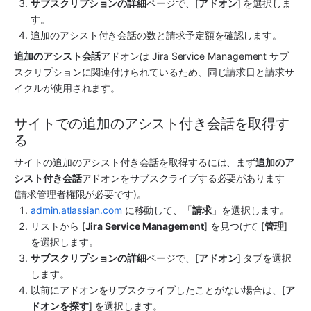
サブスクリプションの詳細
ページで、[
アドオン
] を選択しま
す。
追加のアシスト付き会話の数と請求予定額を確認します。
追加のアシスト会話
アドオンは Jira Service Management サブ
スクリプションに関連付けられているため、同じ請求日と請求サ
イクルが使用されます。
サイトでの追加のアシスト付き会話を取得す
る
サイトの追加のアシスト付き会話を取得するには、まず
追加のア
シスト付き会話
アドオンをサブスクライブする必要があります 
(請求管理者権限が必要です)。
admin.atlassian.com
 に移動して、「
請求
」を選択します。
リストから [
Jira Service Management
] を見つけて [
管理
] 
を選択します。
サブスクリプションの詳細
ページで、[
アドオン
] タブを選択
します。
以前にアドオンをサブスクライブしたことがない場合は、[
ア
ドオンを探す
] を選択します。