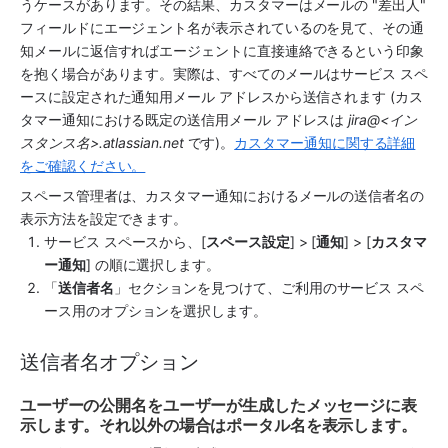
うケースがあります。その結果、カスタマーはメールの "差出人" 
フィールドにエージェント名が表示されているのを見て、その通
知メールに返信すればエージェントに直接連絡できるという印象
を抱く場合があります。実際は、すべてのメールはサービス スペ
ースに設定された通知用メール アドレスから送信されます (カス
タマー通知における既定の送信用メール アドレスは 
jira@<イン
スタンス名>.atlassian.net
 です)。
カスタマー通知に関する詳細
をご確認ください。
スペース管理者は、カスタマー通知におけるメールの送信者名の
表示方法を設定できます。
サービス スペース
から、[
スペース
設定
] > [
通知
] > [
カスタマ
ー通知
] の順に選択します。
「
送信者名
」セクションを見つけて、ご利用のサービス スペ
ース用のオプションを選択します。
送信者名オプション
ユーザーの公開名をユーザーが生成したメッセージに表
示します。それ以外の場合はポータル名を表示します。