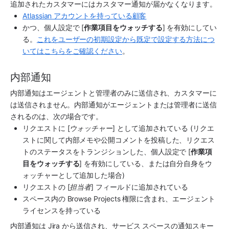
追加されたカスタマーにはカスタマー通知が届かなくなります。
Atlassian アカウントを持っている顧客
かつ、個人設定で [
作業項目をウォッチする
] を有効にしてい
る。
これをユーザーの初期設定から既定で設定する方法につ
いてはこちらをご確認ください
。
内部通知
内部通知はエージェントと管理者のみに送信され、カスタマーに
は送信されません。内部通知がエージェントまたは管理者に送信
されるのは、次の場合です。
リクエストに [
ウォッチャー
] として追加されている (リクエ
ストに関して内部メモや公開コメントを投稿した、リクエス
トのステータスをトランジションした、個人設定で [
作業項
目をウォッチする
] を有効にしている、または自分自身をウ
ォッチャーとして追加した場合)
リクエストの [
担当者
] フィールドに追加されている
スペース内の Browse Projects 権限に含まれ、エージェント 
ライセンスを持っている
内部通知は Jira から送信され、
サービス スペース
の通知スキー