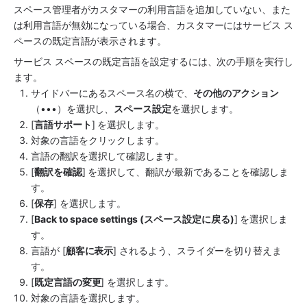
スペース管理者がカスタマーの利用言語を追加していない、また
は利用言語が無効になっている場合、カスタマーには
サービス 
ス
ペース
の既定言語が表示されます。
サービス 
スペース
の既定言語を設定するには、次の手順を実行し
ます。
サイドバー
にある
スペース
名の横で、
その他のアクション
（•••）を選択し、
スペース
設定
を選択します。
[
言語サポート
] を選択します
。
対象の言語をクリックします。
言語の翻訳を選択して確認します。 
[
翻訳を確認
] を選択して、翻訳が最新であることを確認しま
す。
[
保存
] を選択します。
[
Back to space settings (スペース設定に戻る)
] を選択しま
す。
言語が [
顧客に表示
] されるよう、スライダーを切り替えま
す。
[
既定言語の変更
] を選択します。
対象の言語を選択します。