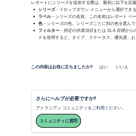
レポートにシリーズを追加する際は、最初に以下を定
シリーズ
 - ドロップダウン メニューから選択で
ラベル
 - シリーズの名前。この名前はレポート 
色
 - シリーズの色。シリーズごとに別の色を選ん
フィルター
 - 
特定の作業項目
または 
SLA 目標からの
ドを使用すると、タイプ、ステータス、優先度、お
この内容はお役に立ちましたか?
はい
いいえ
さらにヘルプが必要ですか?
アトラシアン コミュニティをご利用ください。
コミュニティに質問