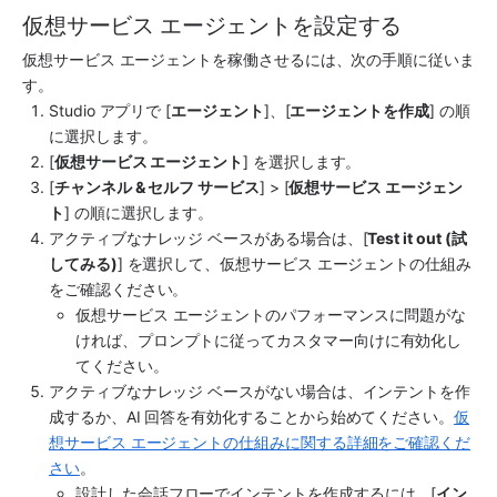
仮想サービス エージェントを設定する
仮想サービス エージェント
を稼働させるには、次の手順に従いま
す。
Studio アプリで [
エージェント
]、[
エージェントを作成
] の順
に選択します。
[
仮想サービス エージェント
] を選択します。
[
チャンネル & セルフ サービス
] > [
仮想サービス エージェン
ト
] の順に選択します
。
アクティブなナレッジ ベースがある場合は、[
Test it out (試
してみる)
] を選択して、仮想サービス エージェントの仕組み
をご確認ください。
仮想サービス エージェントのパフォーマンスに問題がな
ければ、プロンプトに従ってカスタマー向けに有効化し
てください。
アクティブなナレッジ ベースがない場合は、インテントを作
成するか、
AI 回答
を有効化することから始めてください。
仮
想サービス エージェントの仕組みに関する詳細をご確認くだ
さい
。
設計した
会話フロー
で
インテント
を作成するには、[
イン