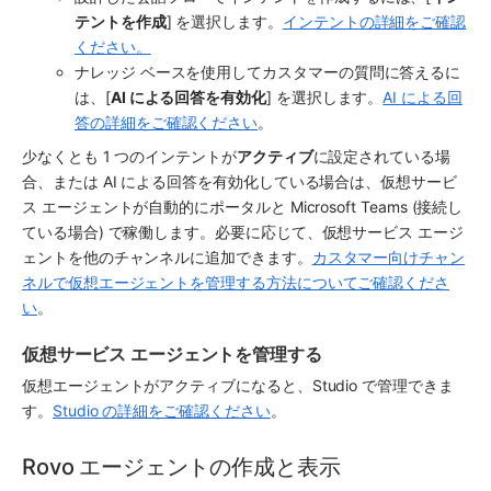
テントを作成
] を選択します。
インテントの詳細をご確認
ください。
ナレッジ ベースを使用してカスタマーの質問に答えるに
は、[
AI による回答を有効化
] を選択します。
AI による回
答の詳細をご確認ください
。 
少なくとも 1 つの
インテント
が
アクティブ
に設定されている場
合、または 
AI による回答
を有効化している場合は、
仮想サービ
ス エージェント
が自動的にポータルと Microsoft Teams (接続し
ている場合) で稼働します。必要に応じて、仮想サービス エージ
ェントを他のチャンネルに追加できます。
カスタマー向けチャン
ネルで仮想エージェントを管理する方法についてご確認くださ
い
。 
仮想サービス エージェントを管理する
仮想エージェントがアクティブになると、Studio で管理できま
す。
Studio の詳細をご確認ください
。
Rovo エージェントの作成と表示