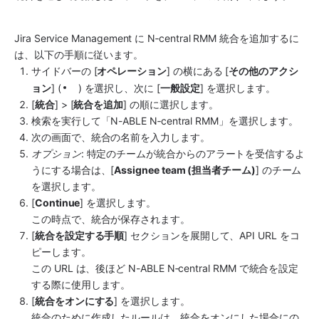
Jira Service Management に N‑central RMM 統合を追加するに
は、以下の手順に従います。
サイドバーの [
オペレーション
] の横にある [
その他のアクシ
ョン
] (
) を選択し、次に [
一般設定
] を選択します。
[
統合
] > [
統合を追加
] の順に選択します。
検索を実行して「N-ABLE N‑central RMM」を選択します。
次の画面で、統合
の名前を入力します。
オプション
: 特定のチームが統合からのアラートを受信するよ
うにする場合は、[
Assignee team (担当者チーム)
] のチーム
を選択します。
[
Continue
] を選択します。
この時点で、統合が保存されます。
[
統合を設定する手順
] セクションを展開して、API URL をコ
ピーします。
この URL は、後ほど N-ABLE N‑central RMM で統合を設定
する際に使用します。
[
統合をオンにする
] を選択します。
統合のために作成したルールは、統合をオンにした場合にの