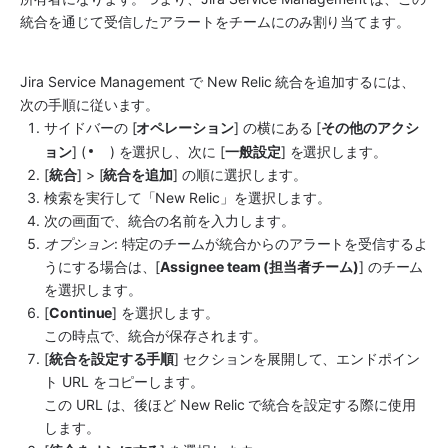
統合を通じて受信したアラートをチームにのみ割り当てます。
Jira Service Management
 で 
New Relic
 統合を追加するには、
次の手順に従います。
サイドバーの [
オペレーション
] の横にある [
その他のアクシ
ョン
] (
) を選択し、次に [
一般設定
] を選択します。
[
統合
] > [
統合を追加
] の順に選択します。
検索を実行して「
New Relic
」を選択します。
次の画面で、統合
の名前を入力します。
オプション
: 特定のチームが統合からのアラートを受信するよ
うにする場合は、[
Assignee team (担当者チーム)
] のチーム
を選択します。
[
Continue
] を選択します。
この時点で、統合が保存されます。
[
統合を設定する手順
] セクションを展開して、エンドポイン
ト URL をコピーします。
この URL は、後ほど 
New Relic
 で統合を設定する際に使用
します。