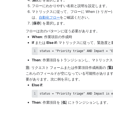
フローにわかりやすい名前と説明を設定します。
マトリックスに従って、フローに When (トリガー)、
は、
自動化フロー
をご確認ください。
[
保存
] を選択します。
フローは次のパターンに従う必要があります。
When
: 作業項目の作成時
If
 または
 Else if:
 マトリックスに従って、緊急度と
status = "Priority triage" AND Impact = "
Then
: 作業項目をトランジションし、マトリック
注
: リクエスト フォームまたは作業項目作成画面の [
緊
これらのフィールドが空になっている可能性があります
要があります。次に例を示します。 
Else if
: 
status = "Priority triage" AND Impact is 
Then
: 作業項目を [
低
] にトランジションします。