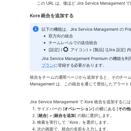
この URL は、後ほど 
Jira Service Management
 
Kore 統合を追加する 
以下の機能は、
Jira Service Management
 の P
双方向の統合
チームレベルでの送信統合
[設定] (
 アイコン) > [製品] ([Jira 
Jira Service Management
 Premium の機能
プラン
に登録する必要があります。
統合をチームの運用ページから追加すると、そのチー
Management
 は、この統合を通じて受信したアラート
Jira Service Management
 で 
Kore
 統合を追加するに
サイドバーの [
オペレーション
] の横にある [
その他
[
統合
] > [
統合を追加
] の順に選択します。
検索を実行して「
Kore
」を選択します。
次の画面で、統合
の名前を入力します。