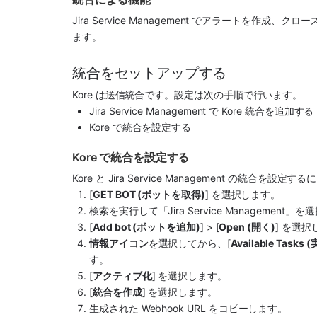
Jira Service Management
 でアラートを作成、クロー
ます。
統合をセットアップする
Kore
 は送信統合です。設定は次の手順で行います。
Jira Service Management
 で 
Kore
 統合を追加する
Kore
 で統合を設定する
Kore で統合を設定する
Kore
 と 
Jira Service Management
 の統合を設定する
[
GET BOT (ボットを取得)
] を選択します。 
検索を実行して「
Jira Service Management
」を選
[
Add bot (ボットを追加)
] > [
Open (開く)
] を選択
情報アイコン
を選択してから、[
Available Tas
す。
[
アクティブ化
] を選択します。
[
統合を作成
] を選択します。
生成された Webhook URL をコピーします。