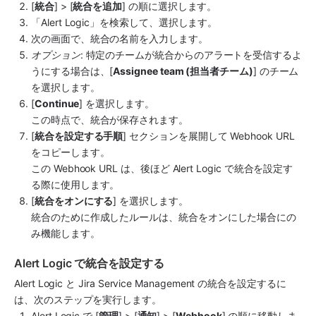
[
統合
] > [
統合を追加
] の順に選択します。
「
Alert Logic
」を検索して、選択します。
次の画面で、統合
の名前を入力します。
オプション
: 特定のチームが統合からのアラートを受信するよ
うにする場合は、[
Assignee team (担当者チーム)
] のチーム
を選択します。
[
Continue
] を選択します。
この時点で、統合が保存されます。
[
統合を設定する手順
] セクションを展開して Webhook URL 
をコピーします。
この Webhook URL は、後ほど 
Alert Logic
 で統合を設定す
る際に使用します。
[
統合をオンにする
] を選択します。
統合のために作成したルールは、統合をオンにした場合にの
み機能します。
Alert Logic で統合を設定する
Alert Logic
 と 
Jira Service Management
 の統合を設定するに
は、次のステップを実行します。
Alert Logic
 で [
管理
] > [
通知
] > [
Webhook
] の順に移動しま