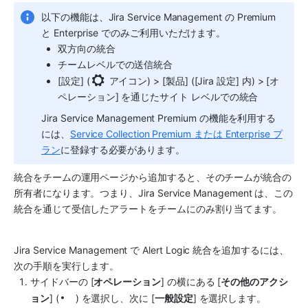
以下の機能は、
Jira Service Management
 の Premium 
と Enterprise でのみご利用いただけます。
双方向の統合
チームレベルでの送信統合
[設定] (
 アイコン) > [製品] ([Jira 設定] 内) > [オ
ペレーション] を通じたサイト レベルでの統合
Jira Service Management
 Premium の機能を利用する
には、
Service Collection Premium または Enterprise プ
ラン
に登録する必要があります。
統合をチームの運用ページから追加すると、そのチームが統合の
所有者になります。つまり、
Jira Service Management
 は、この
統合を通じて受信したアラートをチームにのみ割り当てます。
Jira Service Management
 で 
Alert Logic
 統合を追加するには、
次の手順を実行します。
サイドバーの [
オペレーション
] の横にある [
その他のアクシ
ョン
] (
) を選択し、次に [
一般設定
] を選択します。