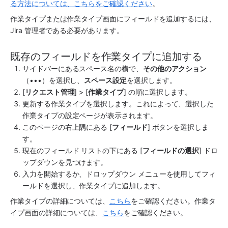
る方法については、こちらをご確認ください
。
作業タイプまたは作業タイプ画面にフィールドを追加するには、
Jira 管理者である必要があります。
既存のフィールドを作業タイプに追加する
サイドバー
にある
スペース
名の横で、
その他のアクション
（•••）を選択し、
スペース
設定
を選択します。
[
リクエスト管理
] > [
作業タイプ
] の順に選択します。 
更新する作業タイプを選択します。これによって、選択した
作業タイプの設定ページが表示されます。
このページの右上隅にある [
フィールド
] ボタンを選択しま
す。
現在のフィールド リストの下にある [
フィールドの選択
] ドロ
ップダウンを見つけます。
入力を開始するか、ドロップダウン メニューを使用してフィ
ールドを選択し、作業タイプに追加します。
作業タイプの詳細については、
こちら
をご確認ください。作業タ
イプ画面の詳細については、
こちら
をご確認ください。