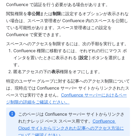
Confluence で認証を行う必要がある場合があります。 
閲覧権限を
非公開
または
制限
に設定するオプションが表示されな
い場合は、スペース管理者が Confluence 内のスペースを公開し
ている可能性があります。スペース管理者はこの設定を 
Confluence で変更できます。
スペースへのアクセスを制限するには、次の手順を実行します。
Confluence 権限に移動するには、それぞれの行にマウス ポ
インタを置いたときに表示される [
設定 
] ボタンを選択しま
す。
匿名アクセスの下の
表示
権限をオフにします。
特定のユーザー グループに対する記事へのアクセス制限について
は、現時点では Confluence サーバー サイトからリンクされたス
ペースでは実行できません。
Confluence サーバーにおけるペー
ジ制限の詳細をご確認ください。
このページは Confluence サーバー サイトからリンクさ
れたナレッジ ベース スペース用です。
Confluence 
Cloud サイトからリンクされた記事へのアクセス方法に
ついてご確認ください。