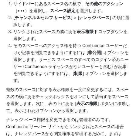
サイドバー
にある
スペース
名の横で、
その他のアクション
（•••）を選択し、
スペース
設定
を選択します。
[
チャンネル & セルフ サービス
] > [
ナレッジ ベース
] の順に選
択します。
リンクされたスペースの隣にある
表示権限
ドロップダウンを
選択します。
そのスペースへのアクセス権を持つ Confluence ユーザーだ
けが記事を閲覧できるようにするには [
非公開
] オプションを
選択します。
サービス スペース
のすべてのログイン済みユー
ザー (Confluence ライセンスがないユーザーも含む) が記事
を閲覧できるようにするには、[
制限
] オプションを選択しま
す。
複数のスペースに対する表示権限を一度に変更するには、スペー
ス名の横にあるチェックボックスをオンにして該当するスペース
を選択します。次に、表の上にある [
表示の権限
] ボタンに移動し
て、表示されたオプションから選択します。
ナレッジ ベース権限を変更できるのは管理者のみです。
Confluence サーバー サイトからリンクされたスペースの場合
は、ナレッジ ベースから閲覧権限を管理するために、まずは 