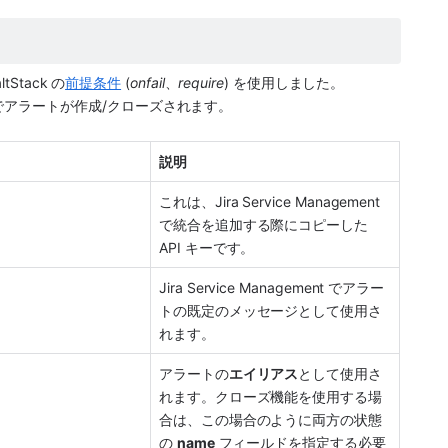
ltStack
 の
前提条件
 (
onfail
、
require
) を使用しました。
でアラートが作成/クローズされます。
説明 
これは、
Jira Service Management
で統合を追加する際にコピーした 
API キーです。
Jira Service Management
 でアラー
トの既定のメッセージとして使用さ
れます。
アラートの
エイリアス
として使用さ
れます。クローズ機能を使用する場
合は、この場合のように両方の状態
の 
name
 フィールドを指定する必要