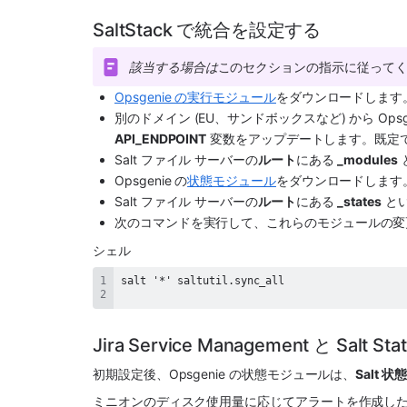
SaltStack で統合を設定する
該当する場合は
このセクションの指示に従って
Opsgenie の実行モジュール
をダウンロードします
別のドメイン (EU、サンドボックスなど) から 
Opsg
API_ENDPOINT
 変数をアップデートします。既定では (h
Salt ファイル サーバーの
ルート
にある 
_modules
Opsgenie
 の
状態モジュール
をダウンロードします
Salt ファイル サーバーの
ルート
にある 
_states
 と
次のコマンドを実行して、これらのモジュールの変
シェル
Jira Service Management と Salt S
初期設定後、
Opsgenie
 の状態モジュールは、
Salt 
ミニオンのディスク使用量に応じてアラートを作成した