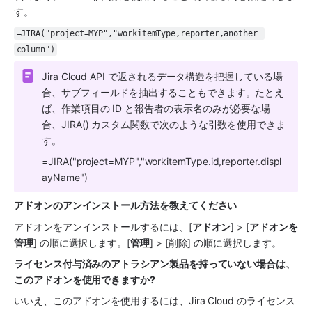
す。
=JIRA("project=MYP","workitemType,reporter,another 
column")
Jira Cloud API で返されるデータ構造を把握している場
合、サブフィールドを抽出することもできます。たとえ
ば、作業項目の ID と報告者の表示名のみが必要な場
合、JIRA() カスタム関数で次のような引数を使用できま
す。
=JIRA("project=MYP","workitemType.id,reporter.displ
ayName")
アドオンのアンインストール方法を教えてください
アドオンをアンインストールするには、[
アドオン
] > [
アドオンを
管理
] の順に選択します。[
管理
] > [削除] の順に選択します。
ライセンス付与済みのアトラシアン製品を持っていない場合は、
このアドオンを使用できますか?
いいえ、このアドオンを使用するには、Jira Cloud のライセンス 