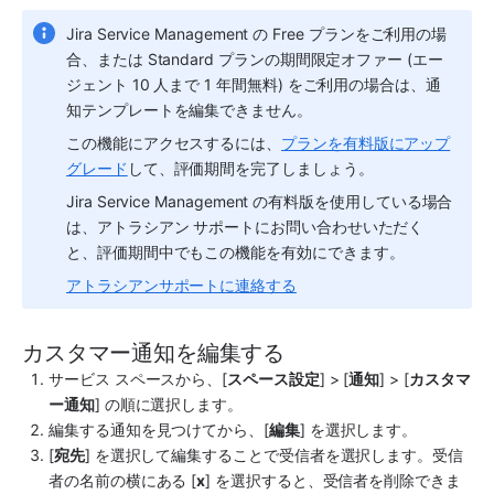
Jira Service Management
 の Free プランをご利用の場
合、または Standard プランの期間限定オファー (エー
ジェント 10 人まで 1 年間無料) をご利用の場合は、通
知テンプレートを編集できません。
この機能にアクセスするには、
プランを有料版にアップ
グレード
して、評価期間を完了しましょう。
Jira Service Management の有料版を使用している場合
は、アトラシアン サポートにお問い合わせいただく
と、評価期間中でもこの機能を有効にできます。
アトラシアンサポートに連絡する
カスタマー通知を編集する
サービス スペース
から、[
スペース
設定
] > [
通知
] > [
カスタマ
ー通知
] の順に選択します。
編集する通知を見つけてから、[
編集
] を選択します。
[
宛先
] を選択して編集することで受信者を選択します。受信
者の名前の横にある [
x
] を選択すると、受信者を削除できま