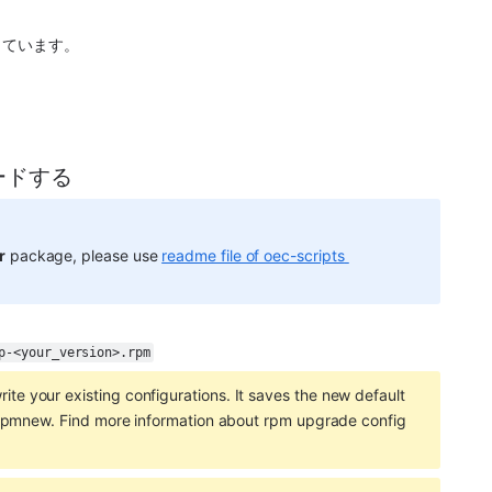
しています。
ロードする
r
 package, please use 
readme file of oec-scripts 
p-<your_version>.rpm
e your existing configurations. It saves the new default 
f.rpmnew. Find more information about rpm upgrade config 