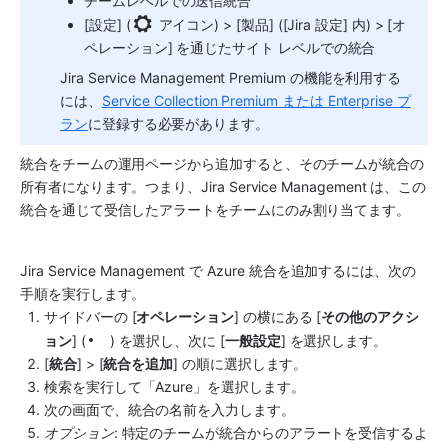
チームレベルでの送信統合
[設定] (
 アイコン) > [製品] ([Jira 設定] 内) > [オ
ペレーション] を通じたサイト レベルでの統合
Jira Service Management
 Premium の機能を利用する
には、
Service Collection Premium または Enterprise プ
ラン
に登録する必要があります。
統合をチームの運用ページから追加すると、そのチームが統合の
所有者になります。つまり、
Jira Service Management
 は、この
統合を通じて受信したアラートをチームにのみ割り当てます。
Jira Service Management で Azure 統合を追加するには、次の
手順を実行します。
サイドバーの [
オペレーション
] の横にある [
その他のアクシ
ョン
] (
) を選択し、次に [
一般設定
] を選択します。
[
統合
] > [
統合を追加
] の順に選択します。
検索を実行して「Azure」を選択します。
次の画面で、統合
の名前を入力します。
オプション
: 特定のチームが統合からのアラートを受信するよ