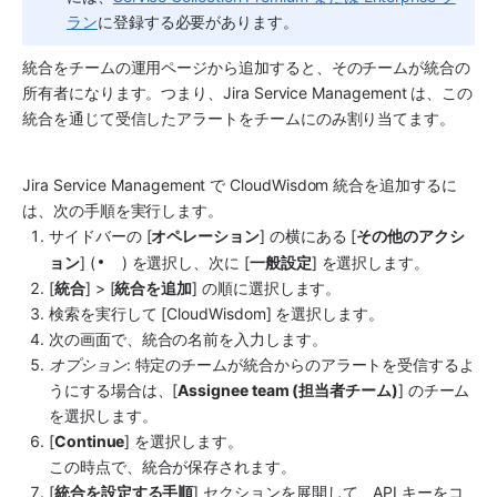
ラン
に登録する必要があります。
統合をチームの運用ページから追加すると、そのチームが統合の
所有者になります。つまり、
Jira Service Management
 は、この
統合を通じて受信したアラートをチームにのみ割り当てます。
Jira Service Management
 で 
CloudWisdom
 統合を追加するに
は、次の手順を実行します。
サイドバーの [
オペレーション
] の横にある [
その他のアクシ
ョン
] (
) を選択し、次に [
一般設定
] を選択します。
[
統合
] > [
統合を追加
] の順に選択します。
検索を実行して [
CloudWisdom
] を選択します。
次の画面で、統合
の名前を入力します。
オプション
: 特定のチームが統合からのアラートを受信するよ
うにする場合は、[
Assignee team (担当者チーム)
] のチーム
を選択します。
[
Continue
] を選択します。
この時点で、統合が保存されます。
[
統合を設定する手順
] セクションを展開して、API キーをコ