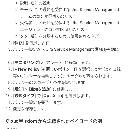
説明​: 通知の説明
チーム​: この通知を受信する 
Jira Service Management
チームのコンマ区切りのリスト
受信者​: この通知を受信する 
Jira Service Management
エージェントのコンマ区切りのリスト
タグ: 通知を分類するために使用されるタグ。
[
保存
] を選択します。
ポリシー設定から 
Jira Service Management
 通知を有効にし
ます。
​[
モニタリング
]​ > [
アラート
]​ に移動します。
​[
+ New Policy (+ 新しいポリシー)
]​ を選択します (または既
存のポリシーを編集します)。モーダルが表示されます。
ポリシーの​スコープ​と​条件​を設定します。
​[
通知
]​ > [
通知を追加
]​ に移動します。
[
通知タイプ
] で ​[OpsGenie]​ を選択します。
ポリシー設定を完了します。
変更を保存します​。
CloudWisdom から送信されたペイロードの例