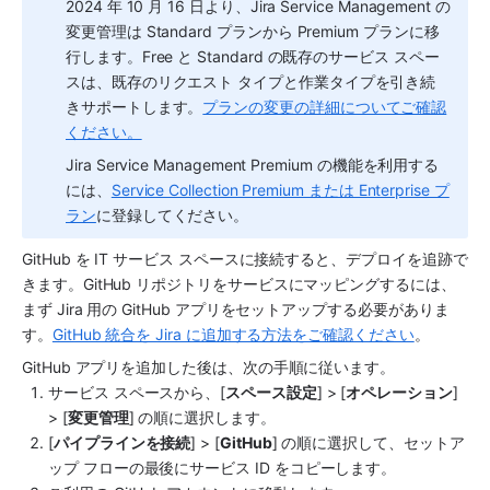
2024 年 10 月 16 日より、Jira Service Management の
変更管理は Standard プランから Premium プランに移
行します。Free と Standard の既存の
サービス スペー
ス
は、既存のリクエスト タイプと作業タイプを引き続
きサポートします。
プランの変更の詳細についてご確認
ください。
Jira Service Management Premium の機能を利用する
には、
Service Collection Premium または Enterprise プ
ラン
に登録してください。
GitHub
 を IT サービス スペースに接続すると、デプロイを追跡で
きます。
GitHub
 リポジトリをサービスにマッピングするには、
まず Jira 用の 
GitHub
 アプリをセットアップする必要がありま
す。
GitHub 統合を Jira に追加する方法をご確認ください
。
GitHub
 アプリを追加した後は、次の手順に従います。
サービス スペース
から、[
スペース
設定
] > [
オペレーション
] 
> [
変更管理
] の順に選択します。
[
パイプラインを接続
] > [
GitHub
] の順に選択して、セットア
ップ フローの最後にサービス ID をコピーします。