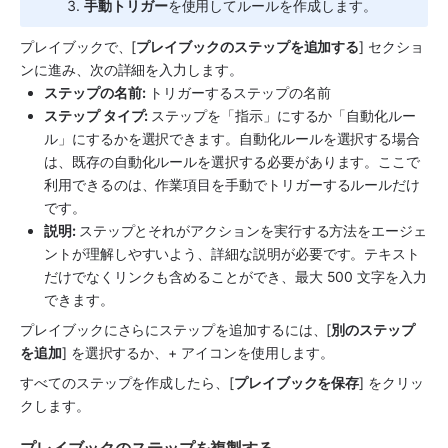
手動トリガー
を使用してルールを作成します。
プレイブックで、[
プレイブックのステップを追加する
] セクショ
ンに進み、次の詳細を入力します。
ステップの名前:
 トリガーするステップの名前 
ステップ タイプ: 
ステップを「指示」にするか「自動化ルー
ル」にするかを選択できます。自動化ルールを選択する場合
は、既存の自動化ルールを選択する必要があります。ここで
利用できるのは、作業項目を手動でトリガーするルールだけ
です。
説明: 
ステップとそれがアクションを実行する方法をエージェ
ントが理解しやすいよう、詳細な説明が必要です。テキスト
だけでなくリンクも含めることができ、最大 500 文字を入力
できます。
プレイブックにさらにステップを追加するには、[
別のステップ
を追加
] を選択するか、+ アイコンを使用します。
すべてのステップを作成したら、[
プレイブックを保存
] をクリッ
クします。
プレイブックのステップを複製する