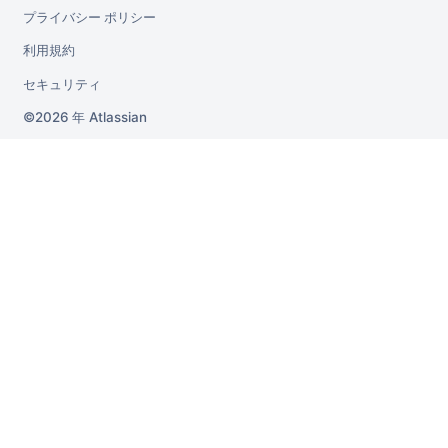
プライバシー ポリシー
利用規約
セキュリティ
2026 年
Atlassian