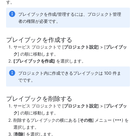
す。
プレイブックを作成/管理するには、プロジェクト管理
者の権限が必要です。
プレイブックを作成する
サービス プロジェクトで [
プロジェクト設定
] > [
プレイブッ
ク
] の順に移動します。
[プレイブックを作成]
 を選択します。
プロジェクト内に作成できるプレイブックは 100 件ま
でです。
プレイブックを削除する
サービス プロジェクトで [
プロジェクト設定
] > [
プレイブッ
ク
] の順に移動します。
削除するプレイブックの横にある [
その他
] メニュー (
) を
選択します。 
[
削除
] を選択します。