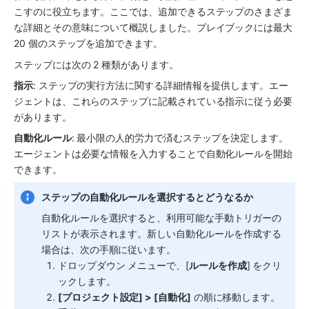
こすのに役立ちます。ここでは、追加できるステップのさまざま
な詳細とその意味について概説しました。プレイブックには最大 
20 個のステップを追加できます。
ステップには次の 2 種類があります。
指示
: ステップの実行方法に関する詳細情報を提供します。エー
ジェントは、これらのステップに記載されている指示に従う必要
があります。 
自動化ルール
: 最小限の人的労力で済むステップを決定します。
エージェントは必要な情報を入力することで自動化ルールを開始
できます。
ステップの自動化ルールを選択するとどうなるか
自動化ルールを選択すると、利用可能な手動トリガーの
リストが表示されます。新しい自動化ルールを作成する
場合は、次の手順に従います。
ドロップダウン メニューで、[
ルールを作成
] をクリ
ックします。
[プロジェクト設定] > [自動化]
 の順に移動します。