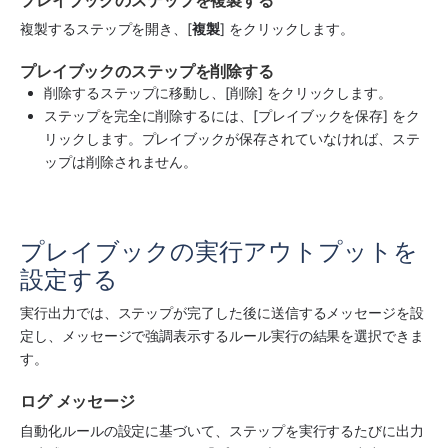
複製するステップを開き、[
複製
] をクリックします。
プレイブックのステップを削除する
削除するステップに移動し、[削除] をクリックします。
ステップを完全に削除するには、[プレイブックを保存] をク
リックします。プレイブックが保存されていなければ、ステ
ップは削除されません。
プレイブックの実行アウトプットを
設定する
実行出力では、ステップが完了した後に送信するメッセージを設
定し、メッセージで強調表示するルール実行の結果を選択できま
す。
ログ メッセージ
自動化ルールの設定に基づいて、ステップを実行するたびに出力