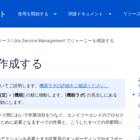
ート
使用を開始する
関連ドキュメント
リソー
ソース
Jira Service Management でジャーニーを構築する
作成する
ついてご説明します。
機能ラボの詳細をご確認ください。
設定
] > [
機能
] の順に移動します。[
機能ラボ
] の見出しにある
無効にします。
ース間において作業項目をつなぐ、エンドツーエンドのプロセス
るために必要となるすべての作業と、こうしたすべての作業間に
のアクションを必要とする従業員のオンボーディングやオフボー