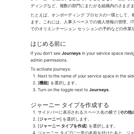
ディングなど、複数の部門にまたがる組織内のさまざ
たとえば、オンボーディング プロセスの一環として、
ます。これには、人事スペースでの個人情報の管理、I
でのオリエンテーション セッションの予約などの作業
はじめる前に
If you don’t see 
Journeys
 in your service space naviga
admin permissions.
To activate journeys:
Next to the name of your service space in the side
[
機能
] を選択します。
Turn on the toggle next to 
Journeys
.
ジャーニー タイプを作成する
サイドバーに表示されるスペース名の横で [
その他
[
ジャーニー
] を選択します。
[
ジャーニー タイプを作成
] を選択します。
ジャーニー タイプに一意の名前を付けたあと、ジ