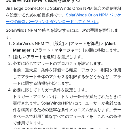
SolarWinds NPM で統合を設定する
Jira Edge Connector は SolarWinds Orion NPM 統合の送信認証
を設定するための前提条件です。
SolarWinds Orion NPM パッケ
ージの最新バージョンをダウンロードしてください
。 
SolarWinds NPM で統合を設定するには、次の手順を実行しま
す。
SolarWinds NPM で、[
設定
] > [
アラートを管理
] > [
Alert 
Manager（アラート・マネージャー）
] の順に移動します。
[
新しいアラートを追加
] を選択します。
必要に応じてアラートのプロパティを設定します。
名前、重大度、条件を評価する頻度、アカウント制限を使用
してアラート全体のアクセスを制限するかどうかなど、アラ
ートに関する情報を指定します。
必要に応じてトリガー条件を設定します。
トリガー・アクションは、トリガー条件が満たされたときに
実行されます。SolarWinds NPM には、ユーザーが複雑な条
件を構築するための堅牢な条件メカニズムがあります。デー
タベースで利用可能なすべてのフィールドを、これらの条件
で使用できます。