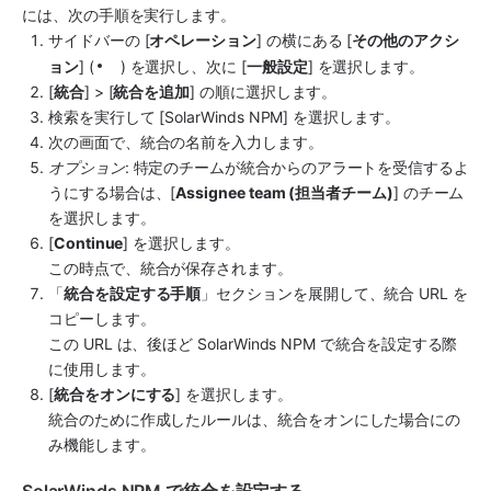
には、次の手順を実行します。
サイドバーの [
オペレーション
] の横にある [
その他のアクシ
ョン
] (
) を選択し、次に [
一般設定
] を選択します。
[
統合
] > [
統合を追加
] の順に選択します。
検索を実行して [SolarWinds NPM] を選択します。
次の画面で、統合
の名前を入力します。
オプション
: 特定のチームが統合からのアラートを受信するよ
うにする場合は、[
Assignee team (担当者チーム)
] のチーム
を選択します。
[
Continue
] を選択します。
この時点で、統合が保存されます。
「
統合を設定する手順
」セクションを展開して、統合 URL を
コピーします。
この URL は、後ほど SolarWinds NPM で統合を設定する際
に使用します。
[
統合をオンにする
] を選択します。
統合のために作成したルールは、統合をオンにした場合にの
み機能します。