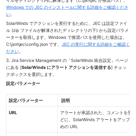
イルをディレクトリ内に解凍します（C:\jsm\jec が推奨パス）。
Windows での JEC のインストールに関する詳細をご確認くださ
い
。
SolarWinds でアクションを実行するために、JEC は設定ファイ
ル (zip ファイルが解凍されたディレクトリの下) から設定パラメ
ーターを取得します。Windows で推奨パスを使用した場合は、
C:\jsm\jec\config.json です。
JEC の実行に関する詳細をご確認く
ださい
。
3. Jira Service Management の「SolarWinds 統合設定」ページ
にある [
SolarWinds にアラート アクションを送信する
] チェッ
クボックスを選択します。
設定パラメーター
設定パラメーター
説明 
URL
アラートが承認された、コメントを受
どに、SolarWinds アラートをアップ
めの URL