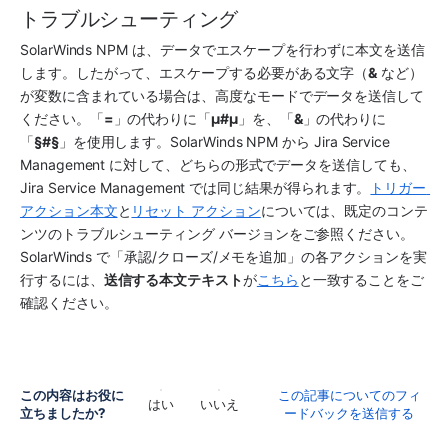
トラブルシューティング
SolarWinds NPM は、データでエスケープを行わずに本文を送信
します。したがって、エスケープする必要がある文字（
&
 など）
が変数に含まれている場合は、高度なモードでデータを送信して
ください。「
=
」の代わりに「
µ#µ
」を、「
&
」の代わりに
「
§#§
」を使用します。SolarWinds NPM から Jira Service 
Management に対して、どちらの形式でデータを送信しても、
Jira Service Management では同じ結果が得られます。
トリガー 
アクション本文
と
リセット アクション
については、既定のコンテ
ンツのトラブルシューティング バージョンをご参照ください。
SolarWinds で「承認/クローズ/メモを追加」の各アクションを実
行するには、
送信する本文テキスト
が
こちら
と一致することをご
確認ください。
この内容はお役に
この記事についてのフィ
はい
いいえ
立ちましたか?
ードバックを送信する