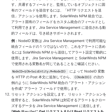
す。共通するフィールドと、監視しているオブジェクトに固
有のフィールドを送信するには、「HTTP リクエストを送
信」アクションを使用します。SolarWinds NPM 統合では、
アラート固有のフィールドをカスタム統合のフィールドとし
て利用できます。Jira Service Management に送信される動
的フィールドは、引き続きサポートされます。
例
：NodeID 変数は Jira Service Management で利用可能な
統合フィールドの 1 つではないので、これをアラートに含め
るには SolarWinds NPM から送信してアラート設定で動的に
使用します。Jira Service Management と SolarWinds NPM 
で使用される変数名が同じであることをご確認ください。
 によって NodeID 変数
NodeID=${N=SwisEntity;M=NodeID} 
を HTTP の Post 本文に追加してから、
 の次の
{{NodeID}}
例のように SolarWinds NPM 統合の "アラート・アクション
を作成" アラート フィールドで使用します。
リセット アクションを設定します。リセット・アクションを
使用すると、SolarWinds NPM は対応するアラートをクロー
ズするデータを Jira Service Management に送信します。
[
Web サーバーに Get リクエストまたは Post リクエストを