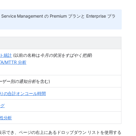
ce Management の Premium プランと Enterprise プラ
ト統計
 (以前の名称は
今月の状況をすばやく把握
)
A/MTTR 分析
ーザー別の通知分析
を含む)
りの合計オンコール時間
ング
性分析
トを表示でき、ページの右上にあるドロップダウン リストを使用する