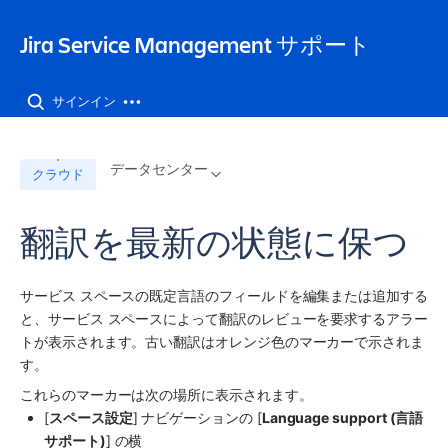
Jira Service Management サポート
サインイン
データセンター
クラウド
翻訳を最新の状態に保つ
サービス 
スペース
の既定言語のフィールドを編集または追加する
と、
サービス スペース
によって翻訳のレビューを要求するアラー
トが表示されます。古い翻訳はオレンジ色のマーカーで示されま
す。 
これらのマーカーは次の場所に表示されます。
[
スペース
設定
] ナビゲーションの [
Language support (言語
サポート)
] の横