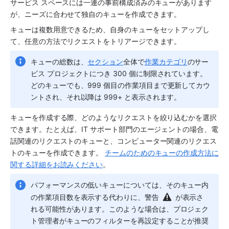
サービス スペース
には一連の事前構成済みのキューがあります
が、ニーズに合わせて独自のキューを作成できます。 
キューは複数用意できるため、自身のキューをセットアップし
て、任意の方法でリクエストをトリアージできます。 
キューの総数は、
セクション
全体で
作業カテゴリ
のサー
ビス プロジェクトにつき 300 個に制限されています。
どのキューでも、999 個目の作業項目まで更新してカウ
ントされ、それ以降は 999+ と表示されます。
キューを作成する際、どのようなリクエストを絞り込むかを選択
できます。たとえば、IT サポート部門のエージェントの場合、電
話関連のリクエストのキューと、コンピューター関連のリクエス
トのキューを作成できます。 
チームのためのキューの作成方法に
関する詳細をお読みください
。
パフォーマンスの低いキューについては、そのキュー内
の作業項目数を表示する代わりに、警告 
 が表示さ
れる可能性があります。このような場合は、プロジェク
ト管理者がキューのフィルターを再設定することが推奨