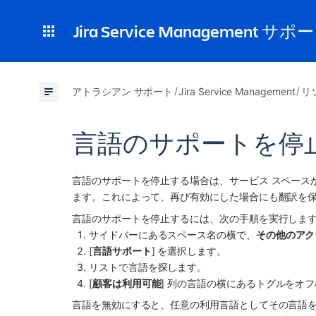
Jira Service Management サポ
アトラシアン サポート
Jira Service Management
リ
言語のサポートを停
言語のサポートを停止する場合は、
サービス スペース
ます。これによって、再び有効にした場合にも翻訳を
言語のサポートを停止するには、次の手順を実行しま
サイドバー
にある
スペース
名の横で、
その他のアク
[
言語サポート
] を選択します
。
リストで言語を探します。
[
顧客は利用可能
] 列の言語の横にあるトグルをオ
言語を無効にすると、任意の利用言語としてその言語