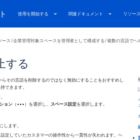
ート
使用を開始する
関連ドキュメント
リソー
ソース
企業管理対象スペースを管理者として構成する
複数の言語でヘ
止する
からその言語を削除するのではなく無効にすることをおすすめし
保持できます。
す。
ション
（•••）を選択し、
スペース
設定
を選択します。
フにします。
を設定していたカスタマーの操作性から一貫性が失われます。ヘ