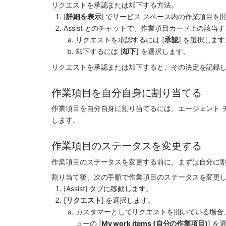
リクエストを承認または却下する方法。
[
詳細を表示
] で
サービス スペース
内の作業項目を
Assist とのチャットで、作業項目カード上の該
リクエストを承認するには [
承認
] を選択しま
却下するには [
却下
] を選択します。
リクエストを承認または却下すると、その決定を記録
作業項目を自分自身に割り当てる
作業項目を自分自身に割り当てるには、
エージェント 
します。
作業項目のステータスを変更する
作業項目のステータスを変更する前に、まずは自分に
割り当て後、次の手順で作業項目のステータスを変更
[
Assist
] タブに移動します。
[
リクエスト
] を選択します。
カスタマーとしてリクエストを開いている場合
ューの [
My work items (自分の作業項目)
] 