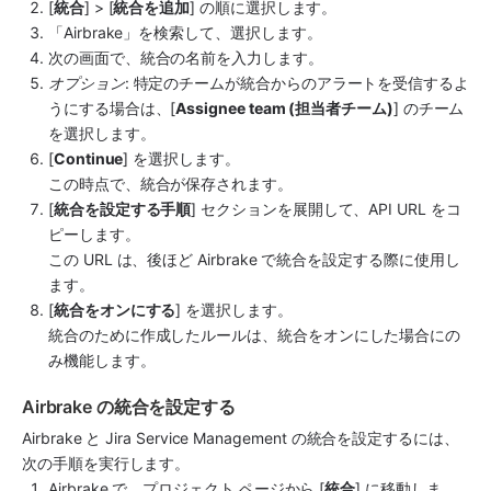
[
統合
] > [
統合を追加
] の順に選択します。
「
Airbrake
」を検索して、選択します。
次の画面で、統合
の名前を入力します。
オプション
: 特定のチームが統合からのアラートを受信するよ
うにする場合は、[
Assignee team (担当者チーム)
] のチーム
を選択します。
[
Continue
] を選択します。
この時点で、統合が保存されます。
[
統合を設定する手順
] セクションを展開して、API URL をコ
ピーします。
この URL は、後ほど 
Airbrake
 で統合を設定する際に使用し
ます。
[
統合をオンにする
] を選択します。
統合のために作成したルールは、統合をオンにした場合にの
み機能します。
Airbrake の統合を設定する
Airbrake
 と 
Jira Service Management
 の統合を設定するには、
次の手順を実行します。
Airbrake で、プロジェクト ページから [
統合
] に移動しま