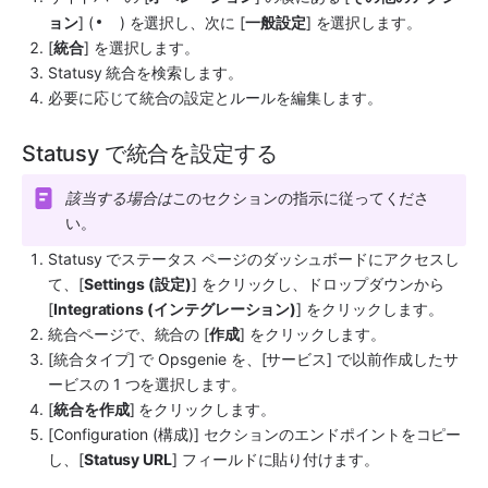
ョン
] (
) を選択し、次に [
一般設定
] を選択します。
[
統合
] を選択します。
Statusy
 統合を検索します。
必要に応じて統合の設定とルールを編集します。
Statusy で統合を設定する
該当する場合は
このセクションの指示に従ってくださ
い。
Statusy
 でステータス ページのダッシュボードにアクセスし
て、[
Settings (設定)
] をクリックし、ドロップダウンから 
[
Integrations (インテグレーション)
] をクリックします。
統合ページで、統合の [
作成
] をクリックします。
[統合タイプ] で 
Opsgenie
 を、[サービス] で以前作成したサ
ービスの 1 つを選択します。
[
統合を作成
] をクリックします。
[Configuration (構成)] セクションのエンドポイントをコピー
し、[
Statusy URL
] フィールドに貼り付けます。