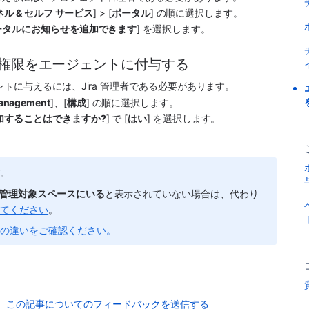
ル & セルフ サービス
] > [
ポータル
] の順に選択します。
ータルにお知らせを追加できます
] を選択します。
る権限をエージェントに付与する
トに与えるには、Jira 管理者である必要があります。
Management
]、[
構成
] の順に選択します。 
加することはできますか?
] で [
はい
] を選択します。
す。
管理対象
スペースにいる
と表示されていない場合は、代わり
してください
。
スの違いをご確認ください。
この記事についてのフィードバックを送信する