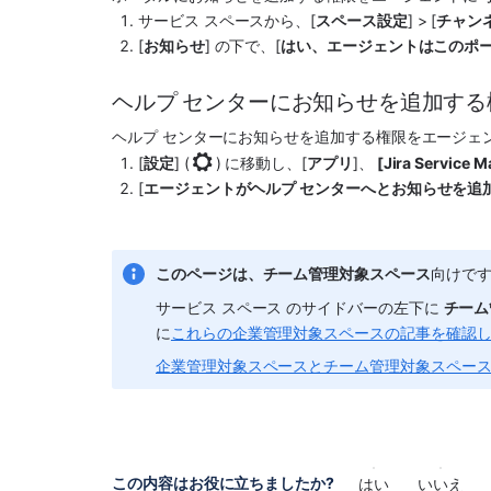
サービス スペース
から、[
スペース
設定
] > [
チャンネ
[
お知らせ
] の下で、[
はい、エージェントはこのポ
ヘルプ センターにお知らせを追加す
ヘルプ センターにお知らせを追加する権限をエージェン
[
設定
] (
)
 に移動し、[
アプリ
]、
 [
Jira Service 
[
エージェントがヘルプ センターへとお知らせを追
このページは、
チーム管理対象
スペース
向けで
サービス スペース
 のサイドバーの左下に 
チーム
に
これらの企業管理対象スペースの記事を確認
企業管理対象スペースとチーム管理対象スペー
この内容はお役に立ちましたか?
はい
いいえ