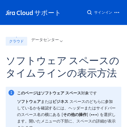
Jira Cloud サポート
サインイン
データセンター
クラウド
ソフトウェア スペースの
タイムラインの表示方法
このページは
ソフトウェア 
スペース
対象です
ソフトウェア
または
ビジネス
スペース
のどちらに参加
しているかを確認するには、ヘッダーまたはサイドバー
の
スペース
名の横にある [
その他の操作
] (•••) を選択し
ます。開いたメニューの下部に、
スペース
の詳細が表示