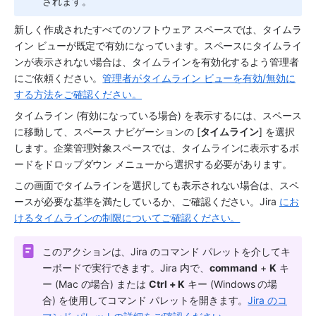
されます。
新しく作成されたすべてのソフトウェア 
スペース
では、
タイムラ
イン
 ビューが既定で有効になっています。
スペース
に
タイムライ
ン
が表示されない場合は、タイムラインを有効化するよう管理者
にご依頼ください。
管理者がタイムライン ビューを有効/無効に
する方法をご確認ください。
タイムライン
 (有効になっている場合) を表示するには、
スペース
に移動して、
スペース
 ナビゲーションの [
タイムライン
] を選択
します。
企業管理対象
スペース
では、
タイムライン
に表示するボ
ードをドロップダウン メニューから選択する必要があります。 
この画面で
タイムライン
を選択しても表示されない場合は、
スペ
ース
が必要な基準を満たしているか、ご確認ください。
Jira
にお
けるタイムラインの制限についてご確認ください。
このアクションは、Jira のコマンド パレットを介してキ
ーボードで実行できます。Jira 内で、
command
 + 
K
 キ
ー (Mac の場合) または 
Ctrl + K
 キー (Windows の場
合) を使用してコマンド パレットを開きます。
Jira のコ