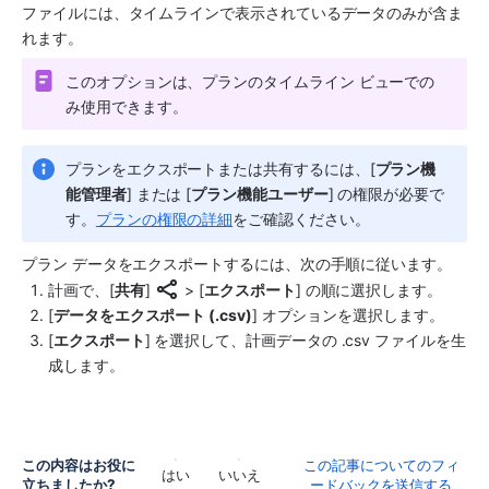
ファイルには、タイムラインで表示されているデータのみが含ま
れます。
このオプションは、
プラン
のタイムライン ビューでの
み使用できます。 
プラン
をエクスポートまたは共有するには、[
プラン機
能管理者
] または [
プラン機能ユーザー
] の権限が必要で
す。
プランの権限の詳細
をご確認ください。
プラン
 データをエクスポートするには、次の手順に従います。
計画で、[
共有
] 
 > [
エクスポート
] の順に選択します。
[
データをエクスポート (.csv)
] オプションを選択します。
[
エクスポート
] を選択して、
計画
データの .csv ファイルを生
成します。
この内容はお役に
この記事についてのフィ
はい
いいえ
立ちましたか?
ードバックを送信する