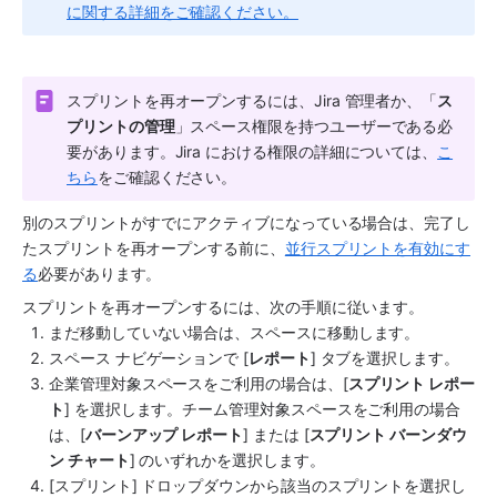
に関する詳細をご確認ください。
スプリントを再オープンするには、Jira 管理者か、「
ス
プリントの管理
」
スペース
権限を持つユーザーである必
要があります。Jira における権限の詳細については、
こ
ちら
をご確認ください。
別のスプリントがすでにアクティブになっている場合は、完了し
たスプリントを再オープンする前に、
並行スプリントを有効にす
る
必要があります。
スプリントを再オープンするには、次の手順に従います。
まだ移動していない場合は、
スペース
に移動します。
スペース
 ナビゲーションで [
レポート
] タブを選択します。
企業管理対象
スペース
をご利用の場合は、[
スプリント レポー
ト
] を選択します。チーム管理対象
スペース
をご利用の場合
は、[
バーンアップ レポート
] または [
スプリント バーンダウ
ン チャート
] のいずれかを選択します。
[スプリント] ドロップダウンから該当のスプリントを選択し