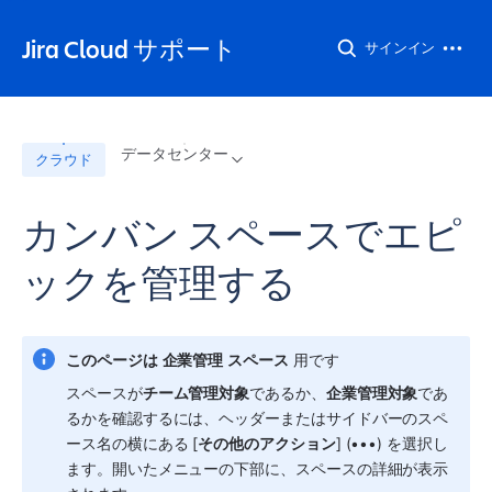
Jira Cloud サポート
サインイン
データセンター
クラウド
カンバン スペースでエピ
ックを管理する
このページは
企業管理
スペース
 用です
スペース
が
チーム管理対象
であるか、
企業管理対象
であ
るかを確認するには、ヘッダーまたはサイドバーの
スペ
ース
名の横にある [
その他のアクション
] (•••) を選択し
ます。開いたメニューの下部に、
スペース
の詳細が表示