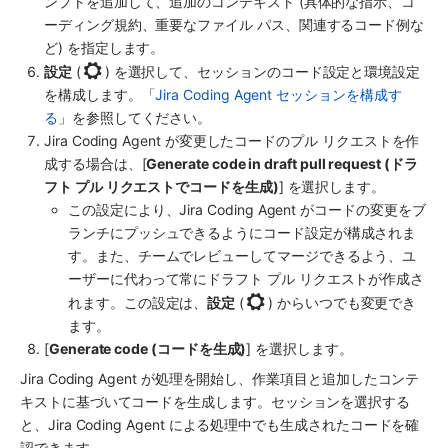
ンプトを追加して、追加のコンテキスト (具体的な指示、コ
ーディング規約、重要なファイル パス、関連するコード例な
ど) を指定します。
設定
 (
) を選択して、セッションのコード設定と環境設定
を構成します。「
Jira Coding Agent セッションを構成す
る
」を参照してください。
Jira Coding Agent
 が変更したコードのプル リクエストを作
成する場合は、[
Generate code in draft pull request (ドラ
フト プル リクエストでコードを生成)
] を選択します。
この設定により、
Jira Coding Agent
 がコードの変更をブ
ランチにプッシュできるようにコード設定が構成されま
す。また、チームでレビューしてマージできるよう、ユ
ーザーに代わって常にドラフト プル リクエストが作成さ
れます。この設定は、
設定
 (
) からいつでも変更でき
ます。
[
Generate code (コードを生成)
] を選択します。
Jira Coding Agent
 が処理を開始し、作業項目と追加したコンテ
キストに基づいてコードを生成します。セッションを選択する
と、
Jira Coding Agent
 による処理中でも生成されたコードを確
認できます。