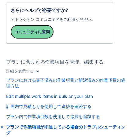
さらにヘルプが必要ですか?
アトラシアン コミュニティをご利用ください。
コミュニティに質問
プランに含まれる作業項目を管理、編集する
詳細を表示する
プランにおける完了済みの作業項目と解決済みの作業項目の処
理方法
Edit multiple work items in bulk on your plan
計画内で見積もりを使用して進捗を追跡する
プラン内で作業項目数を使用して進捗を追跡する
プランで作業項目が不足している場合のトラブルシューティン
グ