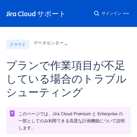
Jira Cloud サポート
サインイン
データセンター
クラウド
プランで作業項目が不足
している場合のトラブル
シューティング
このページでは、
Jira
 Cloud Premium と Enterprise の
一部としてのみ利用できる高度な計画機能について説明
します。 