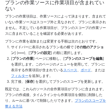
プランの作業ソースに作業項目が含まれてい
ない
プランの作業項目は、作業ソースによって決まります。含まれて
いない作業ソースはスコープ外と見なされて、プランに表示され
ません。不足している作業項目が、プランのスコープの作業ソー
スに含まれていることを確認する必要があります。
プラン
に作業を追加または変更する手順は次のとおりです。
サイドバーに表示されるプラン名の横で [
その他のアクショ
ン
] (•••)、[
プランの設定
] の順に選択します。
[
プランの作業
] ページに移動し、[
プランのスコープを編集
] 
を選択します。このページのメニューを使用して、
プラン
に
表示する作業項目が含まれている
スペース
、
ボード
、または
フィルター
を追加します。
完了後、[
保存
] を選択して
プラン
のスコープを更新します。
既定では、これらのソースの全作業項目が
プラン
に含まれます。
プランの作成後、タイムラインから作業項目を個別に削除した
り、ルールに基づいて削除したりできます。
プランのスコープを
整える方法