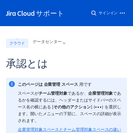
Jira Cloud サポート
サインイン
データセンター
クラウド
承認とは
このページは
企業管理
スペース
 用です
スペース
が
チーム管理対象
であるか、
企業管理対象
であ
るかを確認するには、ヘッダーまたはサイドバーの
スペ
ース
名の横にある [
その他のアクション
] (•••) を選択し
ます。開いたメニューの下部に、
スペース
の詳細が表示
されます。
企業管理対象スペースとチーム管理対象スペースの違い