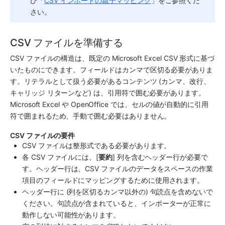
び「
CSV インポートの親子マッピング
」をご参照くだ
さい。
CSV ファイルを準備する
CSV ファイルの構造は、既定の Microsoft Excel CSV 形式に基づ
いたものにできます。フィールドはカンマで区切る必要がありま
す。リテラルとして扱う必要があるコンテンツ (カンマ、改行、
キャリッジ リターンなど) は、引用符で囲む必要があります。
Microsoft Excel や OpenOffice では、セルの値が自動的に引用
符で囲まれるため、手動で囲む必要はありません。
CSV ファイルの要件
CSV ファイルは整形式である必要があります。
各 CSV ファイルには、[
要約
] 列を含むヘッダー行が必要で
す。ヘッダー行は、CSV ファイルのデータを
スペース
の作業
項目のフィールドにマッピングするために使用されます。
ヘッダー行に (列を区切るカンマ以外の) 句読点を含めないで
ください。句読点が含まれていると、インポーターが正常に
動作しない可能性があります。