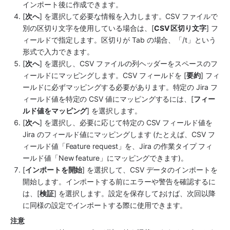
インポート後に作成できます。
[
次へ
] を選択して必要な情報を入力します。CSV ファイルで
別の区切り文字を使用している場合は、[
CSV 区切り文字
] フ
ィールドで指定します。区切りが Tab の場合、「/t」という
形式で入力できます。
[
次へ
] を選択し、CSV ファイルの列ヘッダーを
スペース
のフ
ィールドにマッピングします。CSV フィールドを [
要約
] フィ
ールドに必ずマッピングする必要があります。特定の Jira フ
ィールド値を特定の CSV 値にマッピングするには、[
フィー
ルド値をマッピング
] を選択します。 
[
次へ
] を選択し、必要に応じて特定の CSV フィールド値を 
Jira のフィールド値にマッピングします (たとえば、CSV フ
ィールド値「Feature request」を、Jira の作業タイプ フィ
ールド値「New feature」にマッピングできます)。
[
インポートを開始
] を選択して、CSV データのインポートを
開始します。インポートする前にエラーや警告を確認するに
は、[
検証
] を選択します。設定を保存しておけば、次回以降
に同様の設定でインポートする際に使用できます。
注意