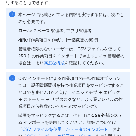
行することもできます。
本ページに記載されている内容を実行するには、次のも
のが必要です。
ロール: 
スペース
 管理者
, 
アプリ管理者
権限:
 [
作業項目を作成
]、[一括変更の実行]
管理者権限のないユーザーは、CSV ファイルを使って 
250 件の作業項目をインポートできます。Jira 管理者の
場合は、より
高度な構成
を確認してください。
CSV インポートによる作業項目の一括作成オプション
では、親子階層関係を持つ作業項目をマッピングするこ
とはできません (たとえば、イニシアチブ → エピック 
→ ストーリー → サブタスクなど、より高いレベルの作
業項目から複数のレベルへのマッピング)。
階層をマッピングするには、代わりに 
CSV 外部システ
ム インポート
を使用してください。詳細については、
「
CSV ファイルを使用したデータのインポート
」およ