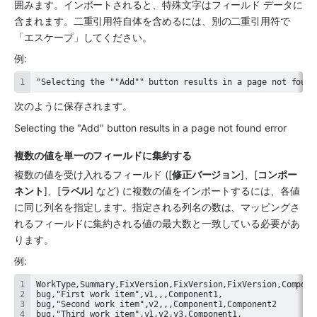
囲みます。インポートされると、特殊文字はフィールド データに
含まれます。二重引用符自体を含めるには、別の二重引用符で
「エスケープ」してください。 
例: 
"Selecting the ""Add"" button results in a page not found
次のように保存されます。 
Selecting the "Add" button results in a page not found error
複数の値を単一のフィールドに集約する
複数の値を受け入れるフィールド ([
修正バージョン
]、[
コンポー
ネント
]、[
ラベル
] など) に複数の値をインポートするには、各値
に同じ列名を指定します。指定される列名の数は、マッピングさ
れるフィールドに集約される値の最大数と一致している必要があ
ります。 
例:
bug,"Third work item",v1,v2,v3,Component1,