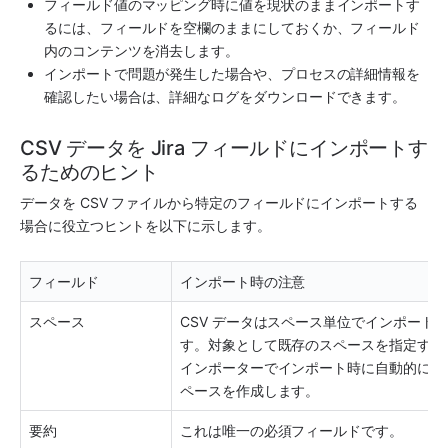
フィールド値のマッピング時に値を現状のままインポートす
るには、フィールドを空欄のままにしておくか、フィールド
内のコンテンツを消去します。
インポートで問題が発生した場合や、プロセスの詳細情報を
確認したい場合は、詳細なログをダウンロードできます。
CSV データを Jira フィールドにインポートす
るためのヒント
データを CSV ファイルから特定のフィールドにインポートする
場合に役立つヒントを以下に示します。
フィールド
インポート時の注意
スペース
CSV データは
スペース
単位でインポート
す。対象として既存の
スペース
を指定する
インポーターでインポート時に自動的に新
ペース
を作成します。
要約
これは唯一の必須フィールドです。