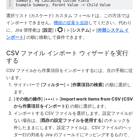
Example Summary, Parent Value -> Child Value
選択リスト (カスケード) カスタム フィールドは、この方法では
インポートできません。
機能の提案を追跡
してください。代わり
に、Jira 管理者は [
設定
] (
) > [
システム
] > 
[
外部システム イ
ンポート
] の順に移動して操作できます。
CSV ファイル インポート ウィザードを実行
する
CSV ファイルから作業項目をインポートするには、次の手順に従
います。
サイドバーで [
フィルター
] > [
作業項目の検索
] の順に選択し
ます。
[
その他の操作
] (•••) > [
Import work items from CSV (CSV 
から作業項目をインポート)
] の順に選択します。
インポートする CSV ファイルを選択します。設定ファイルが
ない場合は、[
既存の設定ファイルを使用する
] のチェックを
外したままにします。設定ファイルは、CSV ファイルのヘッ
ダー行の列名を Jira のフィールドにマッピングするもので、