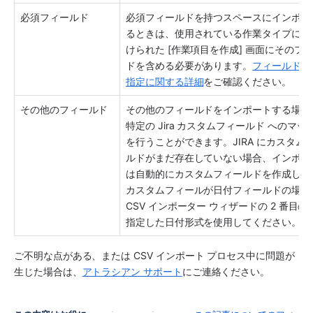
必須フィールド
必須フィールドを持つ
スペース
にインポー
るときは、使用されている作業タイプに関
けられた [作業項目を作成] 画面にそのフ
ドを含める必要があります。
フィールド動
指定に関する詳細
をご確認ください。
その他のフィールド
その他のフィールドをインポートする場合
特定の Jira カスタムフィールド へのマッ
を行うことができます。JIRA にカスタム
ルドがまだ存在していない場合、インポー
は自動的にカスタムフィールドを作成しま
カスタムフィールが日付フィールドの場合
CSV インポーター ウィザードの 2 番目の
指定した日付形式を使用してください。
ご不明な点がある、または CSV インポート プロセス中に問題が
生じた場合は、
アトラシアン サポート
にご連絡ください。