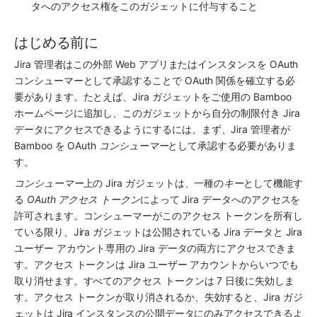
タへのアクセス権をこのガジェットに付与すること
はじめる前に
Jira 管理者はこの外部 Web アプリまたはインスタンスを OAuth 
コンシューマーとして承認することで OAuth 関係を確立する必
要があります。たとえば、Jira ガジェットをご使用の Bamboo 
ホームページに追加し、このガジェットから自分の制限付き Jira 
データにアクセスできるようにするには、まず、Jira 管理者が 
Bamboo を OAuth 
コンシューマー
として承認する必要がありま
す。
コンシューマー
上の Jira ガジェットは、一種の
キー
として機能す
る 
OAuth アクセス トークン
によって Jira データへのアクセスを
許可されます。コンシューマーがこのアクセス トークンを所有し
ている限り、Jira ガジェットは公開されている Jira データと Jira 
ユーザー アカウント専用の Jira データの両方にアクセスできま
す。アクセス トークンは Jira ユーザー アカウントからいつでも
取り消せます。すべてのアクセス トークンは 7 日後に失効しま
す。アクセス トークンが取り消されるか、失効すると、Jira ガジ
ェットは Jira インスタンスの公開データにのみアクセスできるよ