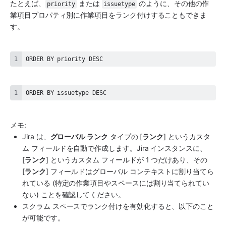
たとえば、
 または 
 のように、その他の作
priority
issuetype
業項目プロパティ別に作業項目をランク付けすることもできま
す。
ORDER BY priority DESC
ORDER BY issuetype DESC
メモ: 
Jira
 は、
グローバル ランク
 タイプの [
ランク
] というカスタ
ム フィールドを自動で作成します。Jira インスタンスに、
[
ランク
] というカスタム フィールドが 1 つだけあり、その 
[
ランク
] フィールドはグローバル コンテキストに割り当てら
れている (特定の作業項目や
スペース
には割り当てられてい
ない) ことを確認してください。
スクラム 
スペース
でランク付けを有効化すると、以下のこと
が可能です。