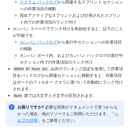
スクラム バックログ
から関連するスプリント セクション
への作業項目の移動
現在アクティブなスプリントおよび計画されたスプリン
ト内での作業項目のランク付け
カンバン 
スペース
でランク付けを有効化すると、以下のこと
が可能です。 
カンバン バックログ
から進行中セクションへの作業項目
の移動
カンバン ボード内、およびカンバン バックログの進行中
セクション内での作業項目のランク付け
以外のランキング設定
を使用して作業項
ORDER BY Rank ASC
目をバックログから関連セクションに移動すると、作業項目
はボードのフィルター クエリに基づいて自動的にランク付け
されます。
 節では大文字と小文字が区別されます。
Rank
お困りですか?
 必要な回答がドキュメントで見つからな
かった場合、他のリソースもご利用いただけます。「
ヘ
ルプの活用
」をご参照ください。