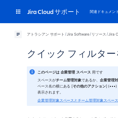
Jira Cloud サポート
関連ドキュメン
アトラシアン サポート
Jira Software
リソース
Jir
クイック フィルタ
このページは
企業管理
スペース
 用です
スペース
が
チーム管理対象
であるか、
企業管理
ペース
名の横にある [
その他のアクション
] (•
表示されます。
企業管理対象スペースとチーム管理対象スペー