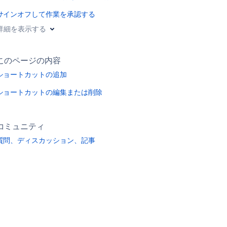
サインオフして作業を承認する
詳細を表示する
このページの内容
ショートカットの追加
ショートカットの編集または削除
n:, ssh:, itms:, notes:, smb:, hipchat:
コミュニティ
質問、ディスカッション、記事