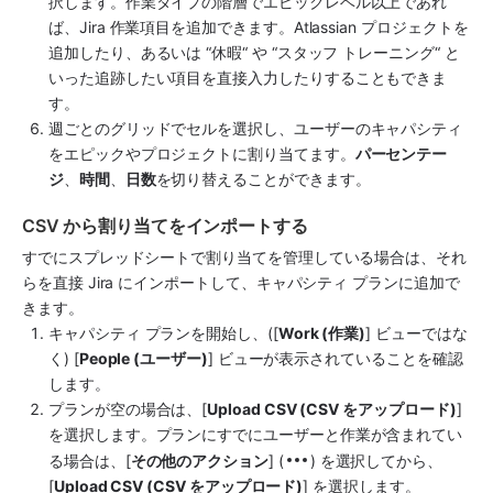
択します。作業タイプの階層でエピックレベル以上であれ
ば、Jira 作業項目を追加できます。Atlassian プロジェクトを
追加したり、あるいは “休暇“ や “スタッフ トレーニング“ と
いった追跡したい項目を直接入力したりすることもできま
す。 
週ごとのグリッドでセルを選択し、ユーザーのキャパシティ
をエピックやプロジェクトに割り当てます。
パーセンテー
ジ
、
時間
、
日数
を切り替えることができます。
CSV から割り当てをインポートする
すでにスプレッドシートで割り当てを管理している場合は、それ
らを直接 Jira にインポートして、キャパシティ プランに追加で
きます。 
キャパシティ プランを開始し、([
Work (作業)
] ビューではな
く) [
People (ユーザー)
] ビューが表示されていることを確認
します。
プランが空の場合は、[
Upload CSV (CSV をアップロード)
] 
を選択します。プランにすでにユーザーと作業が含まれてい
る場合は、[
その他のアクション
] (
) を選択してから、
[
Upload CSV (CSV をアップロード)
] を選択します。