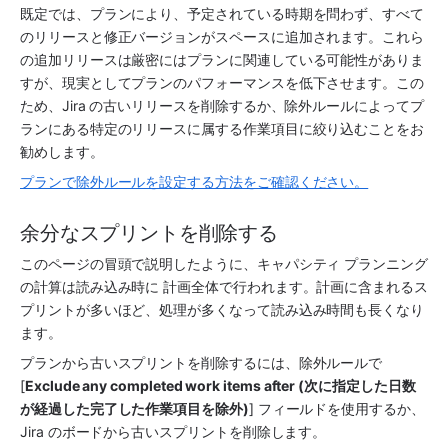
既定では、
プラン
により、予定されている時期を問わず、すべて
のリリースと修正バージョンがスペースに追加されます。これら
の追加リリースは厳密にはプランに関連している可能性がありま
すが、現実としてプランのパフォーマンスを低下させます。この
ため、
Jira
 の古いリリースを削除するか、除外ルールによってプ
ランにある特定のリリースに属する作業項目に絞り込むことをお
勧めします。
プランで除外ルールを設定する方法をご確認ください。
余分なスプリントを削除する
このページの冒頭で説明したように、キャパシティ プランニング
の計算は読み込み時に 
計画
全体で行われます。計画に含まれるス
プリントが多いほど、処理が多くなって読み込み時間も長くなり
ます。
プランから古いスプリントを削除するには、除外ルールで 
[
Exclude any completed work items after (次に指定した日数
が経過した完了した作業項目を除外)
] フィールドを使用するか、
Jira
 のボードから古いスプリントを削除します。