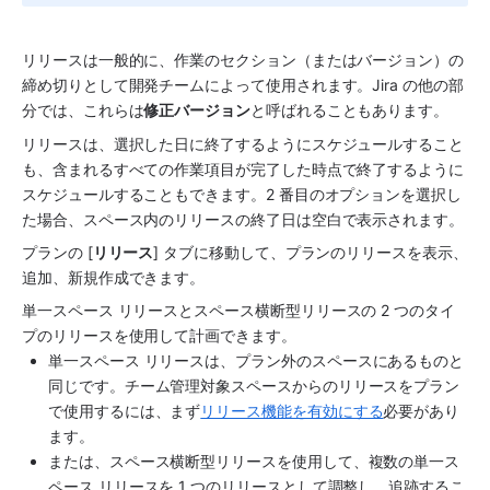
リリースは一般的に、作業のセクション（またはバージョン）の
締め切りとして開発チームによって使用されます。Jira の他の部
分では、これらは
修正バージョン
と呼ばれることもあります。
リリースは、選択した日に終了するようにスケジュールすること
も、含まれるすべての作業項目が完了した時点で終了するように
スケジュールすることもできます。2 番目のオプションを選択し
た場合、
スペース
内のリリースの終了日は空白で表示されます。
プラン
の [
リリース
] タブに移動して、プランのリリースを表示、
追加、新規作成できます。
単一
スペース
 リリースと
スペース
横断型リリースの 2 つのタイ
プのリリースを使用して計画できます。
単一
スペース
 リリースは、
プラン
外の
スペース
にあるものと
同じです。チーム管理対象
スペース
からのリリースをプラン
で使用するには、まず
リリース機能を有効にする
必要があり
ます。 
または、
スペース
横断型リリースを使用して、複数の単一
ス
ペース
 リリースを 1 つのリリースとして調整し、追跡するこ