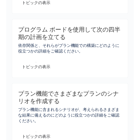
トピックの表示
プログラム ボードを使用して次の四半
期の計画を立てる
依存関係と、それらがプラン機能での構築にどのように
役立つかの詳細をご確認ください。
トピックの表示
プラン機能でさまざまなプランのシナ
リオを作成する
プラン機能に含まれるシナリオが、考えられるさまざま
な結果に備えるのにどのように役立つかの詳細をご確認
ください。
トピックの表示