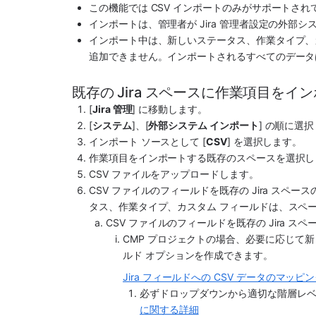
この機能では CSV インポートのみがサポートされ
インポートは、管理者が Jira 管理者設定の外部
インポート中は、新しいステータス、作業タイプ、カ
追加できません。インポートされるすべてのデータ
既存の Jira スペースに作業項目をイ
[
Jira 管理
] に移動します。
[
システム
]、[
外部システム インポート
] の順に選
インポート ソースとして [
CSV
] を選択します。
作業項目をインポートする既存のスペースを選択し
CSV ファイルをアップロードします。
CSV ファイルのフィールドを既存の Jira ス
タス、作業タイプ、カスタム フィールドは、スペ
CSV ファイルのフィールドを既存の Jira 
CMP プロジェクトの場合、必要に応じて
ルド オプションを作成できます。 
Jira フィールドへの CSV データのマッ
必ずドロップダウンから適切な階層レ
に関する詳細