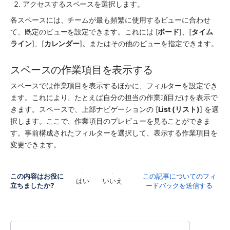
アクセスする
スペース
を選択します。
各
スペース
には、チームが最も頻繁に使用するビューに合わせ
て、既定のビューを設定できます。これには [
ボード
]、[
タイム
ライン
]、[
カレンダー
]
、
またはその他のビューを指定できます。 
スペースの作業項目を表示する 
スペース
では作業項目を表示するほかに、フィルターを設定でき
ます。これにより、たとえば自分の担当の作業項目だけを表示で
きます。
スペース
で、
上部ナビゲーション
の [
List (リスト)
] を選
択します。ここで、作業項目のプレビューを見ることができま
す。事前構成されたフィルターを選択して、表示する作業項目を
変更できます。
この内容はお役に
この記事についてのフィ
はい
いいえ
立ちましたか?
ードバックを送信する