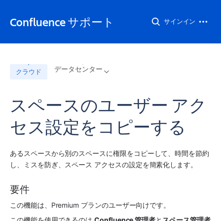
Confluence サポート
サインイン
データセンター
クラウド
スペースのユーザー アク
セス設定をコピーする
あるスペースから別のスペースに権限をコピーして、時間を節約
し、ミスを防ぎ、スペース アクセスの設定を簡素化します。 
要件
この機能は、Premium プランのユーザー向けです。 
この機能を使用できるのは 
Confluence 管理者
と
スペース管理者